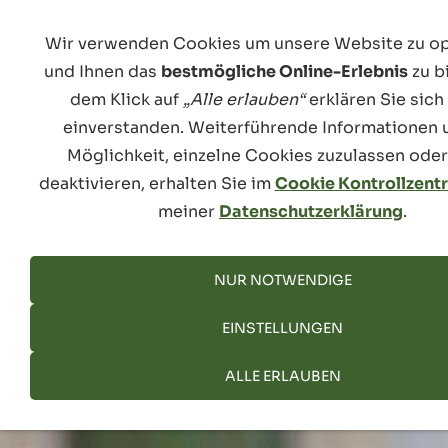
... DIE NEUEN KATALOGE 2026 SIND DA ...
Wir verwenden Cookies um unsere Website zu o
... MÖCHTE ICH SEHEN.
und Ihnen das
bestmögliche Online-Erlebnis
zu b
dem Klick auf
„Alle erlauben“
erklären Sie sich
einverstanden. Weiterführende Informationen 
Möglichkeit, einzelne Cookies zuzulassen oder
deaktivieren, erhalten Sie im
Cookie Kontrollzen
meiner
Datenschutzerklärung
.
NAVIGATION EINBLENDEN
NUR NOTWENDIGE
EINSTELLUNGEN
ALLE ERLAUBEN